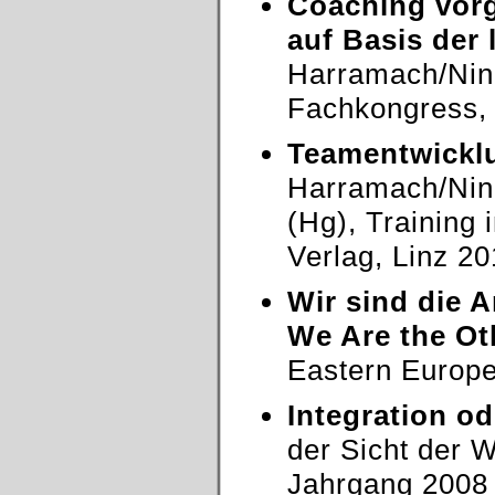
Coaching vor
auf Basis der 
Harramach/Nina
Fachkongress,
Teamentwicklu
Harramach/Nina
(Hg), Training 
Verlag, Linz 2
Wir sind die 
We Are the Ot
Eastern Europe
Integration o
der Sicht der W
Jahrgang 2008 E