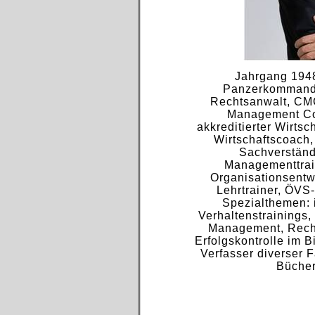
Jahrgang 194
Panzerkommanda
Rechtsanwalt, CMC
Management Co
akkreditierter Wirtsc
Wirtschaftscoach,
Sachverständ
Managementtrai
Organisationsentw
Lehrtrainer, ÖVS
Spezialthemen: 
Verhaltenstrainings,
Management, Rech
Erfolgskontrolle im B
Verfasser diverser F
Bücher